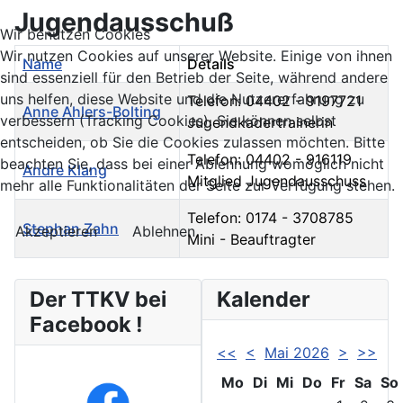
Jugendausschuß
Wir benutzen Cookies
Wir nutzen Cookies auf unserer Website. Einige von ihnen
Name
Details
sind essenziell für den Betrieb der Seite, während andere
uns helfen, diese Website und die Nutzererfahrung zu
Telefon: 04402 - 9197721
Anne Ahlers-Bolting
verbessern (Tracking Cookies). Sie können selbst
Jugendkadertrainerin
entscheiden, ob Sie die Cookies zulassen möchten. Bitte
Telefon: 04402 - 916119
beachten Sie, dass bei einer Ablehnung womöglich nicht
Andre Klang
Mitglied Jugendausschuss
mehr alle Funktionalitäten der Seite zur Verfügung stehen.
Telefon: 0174 - 3708785
Stephan Zahn
Akzeptieren
Ablehnen
Mini - Beauftragter
Kontakte,
Der TTKV bei
Kalender
Facebook !
<<
<
Mai 2026
>
>>
Mo
Di
Mi
Do
Fr
Sa
So