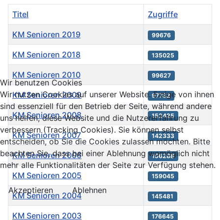
Titel
Zugriffe
KM Senioren 2019
99676
KM Senioren 2018
135025
KM Senioren 2010
99627
Wir benutzen Cookies
Wir nutzen Cookies auf unserer Website. Einige von ihnen
KM Senioren 2009
97782
sind essenziell für den Betrieb der Seite, während andere
KM Senioren 2008
152425
uns helfen, diese Website und die Nutzererfahrung zu
verbessern (Tracking Cookies). Sie können selbst
KM Senioren 2007
142333
entscheiden, ob Sie die Cookies zulassen möchten. Bitte
beachten Sie, dass bei einer Ablehnung womöglich nicht
KM Senioren 2006
156288
mehr alle Funktionalitäten der Seite zur Verfügung stehen.
KM Senioren 2005
159045
Akzeptieren
Ablehnen
KM Senioren 2004
145481
KM Senioren 2003
176645