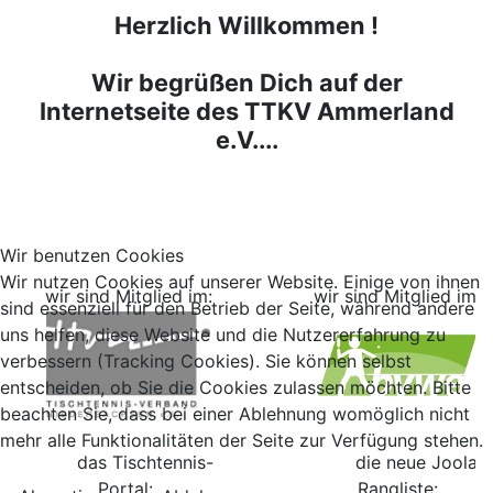
Herzlich Willkommen !
Wir begrüßen Dich auf der
Internetseite des TTKV Ammerland
e.V....
Wir benutzen Cookies
Wir nutzen Cookies auf unserer Website. Einige von ihnen
wir sind Mitglied im:
wir sind Mitglied im:
sind essenziell für den Betrieb der Seite, während andere
uns helfen, diese Website und die Nutzererfahrung zu
verbessern (Tracking Cookies). Sie können selbst
entscheiden, ob Sie die Cookies zulassen möchten. Bitte
beachten Sie, dass bei einer Ablehnung womöglich nicht
mehr alle Funktionalitäten der Seite zur Verfügung stehen.
das Tischtennis-
die neue Joola
Portal:
Rangliste: