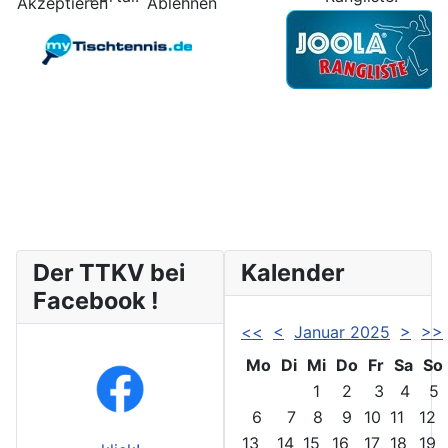
Akzeptieren
Ablehnen
Der TTKV bei
Kalender
Facebook !
<<
<
Januar 2025
>
>>
Mo
Di
Mi
Do
Fr
Sa
So
1
2
3
4
5
6
7
8
9
10
11
12
13
14
15
16
17
18
19