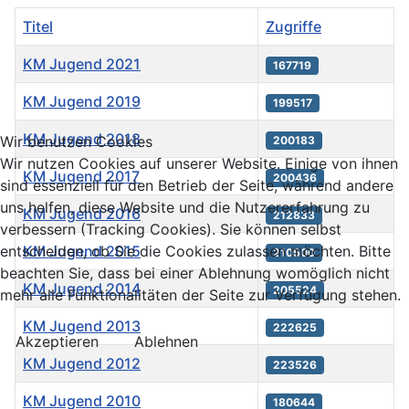
Titel
Zugriffe
KM Jugend 2021
167719
KM Jugend 2019
199517
KM Jugend 2018
Wir benutzen Cookies
200183
Wir nutzen Cookies auf unserer Website. Einige von ihnen
KM Jugend 2017
200436
sind essenziell für den Betrieb der Seite, während andere
uns helfen, diese Website und die Nutzererfahrung zu
KM Jugend 2016
212833
verbessern (Tracking Cookies). Sie können selbst
KM Jugend 2015
entscheiden, ob Sie die Cookies zulassen möchten. Bitte
210500
beachten Sie, dass bei einer Ablehnung womöglich nicht
KM Jugend 2014
205524
mehr alle Funktionalitäten der Seite zur Verfügung stehen.
KM Jugend 2013
222625
Akzeptieren
Ablehnen
KM Jugend 2012
223526
KM Jugend 2010
180644