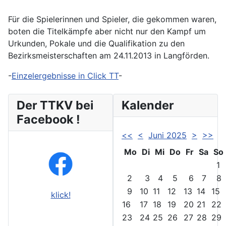
Für die Spielerinnen und Spieler, die gekommen waren,
boten die Titelkämpfe aber nicht nur den Kampf um
Urkunden, Pokale und die Qualifikation zu den
Bezirksmeisterschaften am 24.11.2013 in Langförden.
-
Einzelergebnisse in Click TT
-
Der TTKV bei
Kalender
Facebook !
<<
<
Juni 2025
>
>>
Mo
Di
Mi
Do
Fr
Sa
So
1
2
3
4
5
6
7
8
9
10
11
12
13
14
15
klick!
16
17
18
19
20
21
22
23
24
25
26
27
28
29