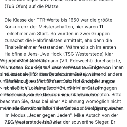
(TuS Ofen) auf die Plätze.
Die Klasse der TTR-Werte bis 1650 war die größte
Konkurrenz der Meisterschaften, hier waren 11
Teilnehmer am Start. So wurden in zwei Gruppen
zunächst die Halbfinalisten ermittelt, ehe dann die
Finalteilnehmer feststanden. Während sich im ersten
Halbfinale Jens-Uwe Hock (TSG Westerstede) klar
Wir benutzen Cookies
gegen Michael Hülsmann (VfL Edewecht) durchsetzte,
Wir nutzen Cookies auf unserer Website. Einige von ihnen
hatte Kai Bruns (TV Apen) mehr Mühe mit Stefan
sind essenziell für den Betrieb der Seite, während andere
Nußbicker (TuS Ekern) und sicherte sich den
uns helfen, diese Website und die Nutzererfahrung zu
Finaleinzug erst im fünften Satz. Im Endspiel siegte
verbessern (Tracking Cookies). Sie können selbst
schließlich Lokalmatador Bruns in vier Sätzen gegen
entscheiden, ob Sie die Cookies zulassen möchten. Bitte
Hock und wurde dadurch neuer Kreismeister.
beachten Sie, dass bei einer Ablehnung womöglich nicht
mehr alle Funktionalitäten der Seite zur Verfügung stehen.
Die Klasse mit einem TTR-Wert bis 1500 spielte wieder
im Modus „Jeder gegen Jeden". Mike Autsch von der
TSG Westerstede hieß hier der souveräne Sieger. Er
Akzeptieren
Ablehnen