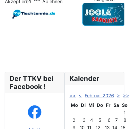
Akzeptieren
Ablehnen
Der TTKV bei
Kalender
Facebook !
<<
<
Februar 2026
>
>
Mo
Di
Mi
Do
Fr
Sa
So
1
2
3
4
5
6
7
8
9
10
11
12
13
14
15