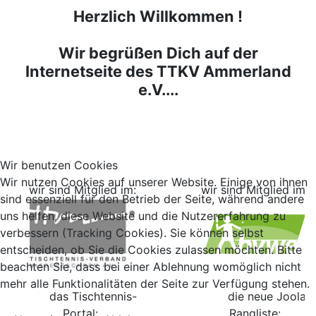
Herzlich Willkommen !
Wir begrüßen Dich auf der
Internetseite des TTKV Ammerland
e.V....
Wir benutzen Cookies
Wir nutzen Cookies auf unserer Website. Einige von ihnen
wir sind Mitglied im:
wir sind Mitglied im:
sind essenziell für den Betrieb der Seite, während andere
uns helfen, diese Website und die Nutzererfahrung zu
verbessern (Tracking Cookies). Sie können selbst
entscheiden, ob Sie die Cookies zulassen möchten. Bitte
beachten Sie, dass bei einer Ablehnung womöglich nicht
mehr alle Funktionalitäten der Seite zur Verfügung stehen.
das Tischtennis-
die neue Joola
Portal:
Rangliste: