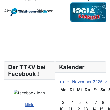
Akzeptieren
Ablehnen
Der TTKV bei
Kalender
Facebook !
<<
<
November 2025
>
Mo
Di
Mi
Do
Fr
Sa
1
3
4
5
6
7
8
klick!
10
11
12
13
14
15
1