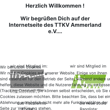
Herzlich Willkommen !
Wir begrüßen Dich auf der
Internetseite des TTKV Ammerland
e.V....
wir sind Mitglied im:
wir sind Mitglied im:
Wir benutzen Cookies
Wir nutzen Cookies auf unserer Website. Einige von ihnen
sind essenziell für den Betrieb der Seite, während andere u
helfen, diese Website und die Nutzererfahrung zu verbesse
(Tracking Cookies). Sie können selbst entscheiden, ob Sie 
Cookies zulassen möchten. Bitte beachten Sie, dass bei ei
Ablehnung womöglich nicht mehr alle Funktionalitäten der
das Tischtennis-
die neue Joola
Seite zur Verfügung stehen.
Portal:
Rangliste: