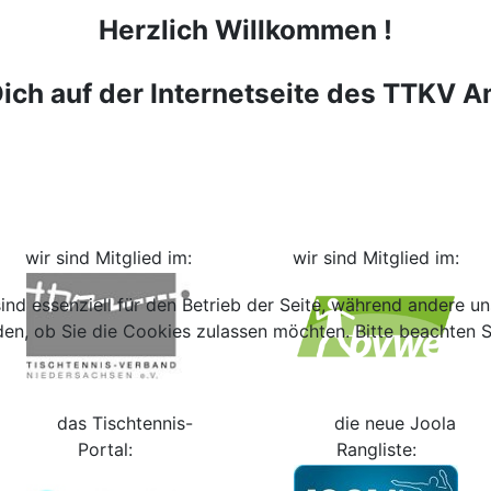
Herzlich Willkommen !
ich auf der Internetseite des TTKV Am
wir sind Mitglied im:
wir sind Mitglied im:
ind essenziell für den Betrieb der Seite, während andere u
den, ob Sie die Cookies zulassen möchten. Bitte beachten S
das Tischtennis-
die neue Joola
Portal:
Rangliste: