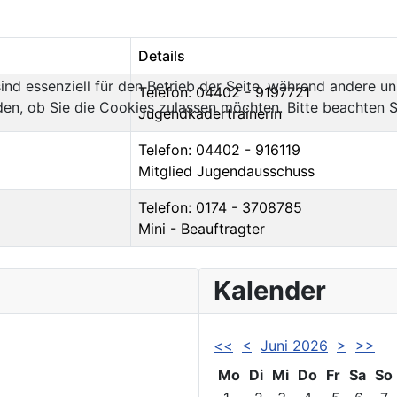
Details
ind essenziell für den Betrieb der Seite, während andere u
Telefon: 04402 - 9197721
den, ob Sie die Cookies zulassen möchten. Bitte beachten S
Jugendkadertrainerin
Telefon: 04402 - 916119
Mitglied Jugendausschuss
Telefon: 0174 - 3708785
Mini - Beauftragter
Kalender
<<
<
Juni 2026
>
>>
Mo
Di
Mi
Do
Fr
Sa
So