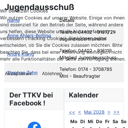
Jugendausschuß
Wir benutzen Cookies
Wir nutzen Cookies auf unserer Website. Einige von ihnen
Name
Details
sind essenziell für den Betrieb der Seite, während andere
uns helfen, diese Website und die Nutzererfahrung zu
Telefon: 04402 - 9197721
Anne Ahlers-Bolting
verbessern (Tracking Cookies). Sie können selbst
Jugendkadertrainerin
entscheiden, ob Sie die Cookies zulassen möchten. Bitte
Telefon: 04402 - 916119
beachten Sie, dass bei einer Ablehnung womöglich nicht
Andre Klang
Mitglied Jugendausschuss
mehr alle Funktionalitäten der Seite zur Verfügung stehen.
Telefon: 0174 - 3708785
Stephan Zahn
Akzeptieren
Ablehnen
Mini - Beauftragter
Kontakte,
Der TTKV bei
Kalender
Facebook !
<<
<
Mai 2028
>
>>
Mo
Di
Mi
Do
Fr
Sa
So