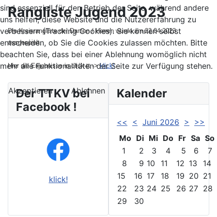
sind essenziell für den Betrieb der Seite, während andere
Rangliste Jugend 2023
uns helfen, diese Website und die Nutzererfahrung zu
verbessern (Tracking Cookies). Sie können selbst
Die Kreisrangliste der Damen / Herren wurde am 22.04.2023
entscheiden, ob Sie die Cookies zulassen möchten. Bitte
ausgespielt.
beachten Sie, dass bei einer Ablehnung womöglich nicht
mehr alle Funktionalitäten der Seite zur Verfügung stehen.
Hier die Ergebnisse in click-tt ->
klick!
Akzeptieren
Ablehnen
Der TTKV bei
Kalender
Facebook !
<<
<
Juni 2026
>
>>
Mo
Di
Mi
Do
Fr
Sa
So
1
2
3
4
5
6
7
8
9
10
11
12
13
14
15
16
17
18
19
20
21
klick!
22
23
24
25
26
27
28
29
30