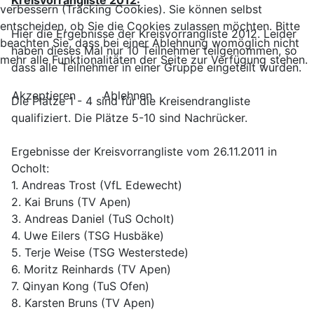
Kreisvorrangliste 2012:
verbessern (Tracking Cookies). Sie können selbst
entscheiden, ob Sie die Cookies zulassen möchten. Bitte
Hier die Ergebnisse der Kreisvorrangliste 2012. Leider
beachten Sie, dass bei einer Ablehnung womöglich nicht
haben dieses Mal nur 10 Teilnehmer teilgenommen, so
mehr alle Funktionalitäten der Seite zur Verfügung stehen.
dass alle Teilnehmer in einer Gruppe eingeteilt wurden.
Akzeptieren
Ablehnen
Die Plätze 1 - 4 sind für die Kreisendrangliste
qualifiziert. Die Plätze 5-10 sind Nachrücker.
Ergebnisse der Kreisvorrangliste vom 26.11.2011 in
Ocholt:
1. Andreas Trost (VfL Edewecht)
2. Kai Bruns (TV Apen)
3. Andreas Daniel (TuS Ocholt)
4. Uwe Eilers (TSG Husbäke)
5. Terje Weise (TSG Westerstede)
6. Moritz Reinhards (TV Apen)
7. Qinyan Kong (TuS Ofen)
8. Karsten Bruns (TV Apen)