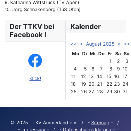
9. Katharina Wittstruck (TV Apen)
10. Jörg Schnakenberg (TuS Ofen)
Der TTKV bei
Kalender
Facebook !
<<
<
August 2025
>
>>
Mo
Di
Mi
Do
Fr
Sa
So
1
2
3
4
5
6
7
8
9
10
11
12
13
14
15
16
17
klick!
18
19
20
21
22
23
24
25
26
27
28
29
30
31
© 2025 TTKV Ammerland e.V. / -
Sitemap
- /
-
Impressum
- / -
Datenschutzerklärung
-