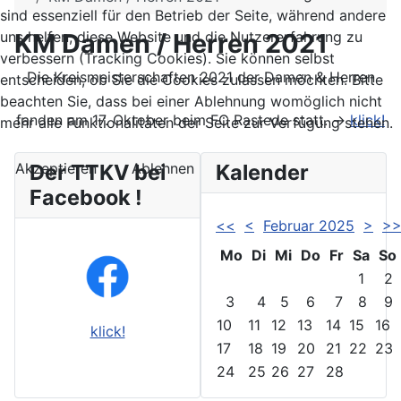
sind essenziell für den Betrieb der Seite, während andere
KM Damen / Herren 2021
uns helfen, diese Website und die Nutzererfahrung zu
verbessern (Tracking Cookies). Sie können selbst
Die Kreismeisterschaften 2021 der Damen & Herren
entscheiden, ob Sie die Cookies zulassen möchten. Bitte
beachten Sie, dass bei einer Ablehnung womöglich nicht
fanden am 17. Oktober beim FC Rastede statt. ->
klick!
mehr alle Funktionalitäten der Seite zur Verfügung stehen.
Akzeptieren
Ablehnen
Der TTKV bei
Kalender
Facebook !
<<
<
Februar 2025
>
>
Mo
Di
Mi
Do
Fr
Sa
So
1
2
3
4
5
6
7
8
9
10
11
12
13
14
15
16
klick!
17
18
19
20
21
22
23
24
25
26
27
28