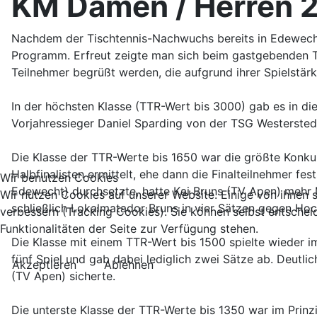
KM Damen / Herren 
Nachdem der Tischtennis-Nachwuchs bereits in Edewecht 
Programm. Erfreut zeigte man sich beim gastgebenden TV
Teilnehmer begrüßt werden, die aufgrund ihrer Spielstärk
In der höchsten Klasse (TTR-Wert bis 3000) gab es in di
Vorjahressieger Daniel Sparding von der TSG Westerstede
Die Klasse der TTR-Werte bis 1650 war die größte Konku
Halbfinalisten ermittelt, ehe dann die Finalteilnehmer 
Wir benutzen Cookies
Edewecht) durchsetzte, hatte Kai Bruns (TV Apen) mehr M
Wir nutzen Cookies auf unserer Website. Einige von ihnen s
schließlich Lokalmatador Bruns in vier Sätzen gegen Ho
verbessern (Tracking Cookies). Sie können selbst entschei
Funktionalitäten der Seite zur Verfügung stehen.
Die Klasse mit einem TTR-Wert bis 1500 spielte wieder 
fünf Spiel und gab dabei lediglich zwei Sätze ab. Deutl
Akzeptieren
Ablehnen
(TV Apen) sicherte.
Die unterste Klasse der TTR-Werte bis 1350 war im Prinz