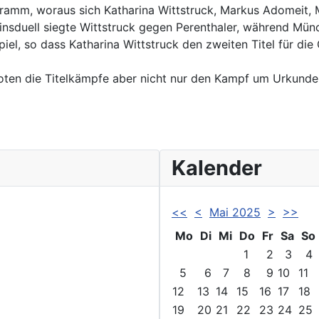
amm, woraus sich Katharina Wittstruck, Markus Adomeit, M
ereinsduell siegte Wittstruck gegen Perenthaler, während M
piel, so dass Katharina Wittstruck den zweiten Titel für di
oten die Titelkämpfe aber nicht nur den Kampf um Urkunden
Kalender
<<
<
Mai 2025
>
>>
Mo
Di
Mi
Do
Fr
Sa
So
1
2
3
4
5
6
7
8
9
10
11
12
13
14
15
16
17
18
19
20
21
22
23
24
25