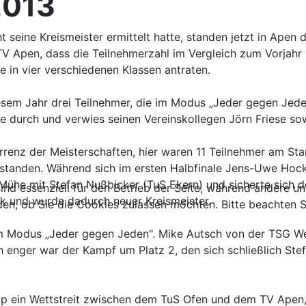
2013
seine Kreismeister ermittelt hatte, standen jetzt in Apen
 Apen, dass die Teilnehmerzahl im Vergleich zum Vorjahr 
e in vier verschiedenen Klassen antraten.
esem Jahr drei Teilnehmer, die im Modus „Jeder gegen Jede
 durch und verwies seinen Vereinskollegen Jörn Friese sow
rrenz der Meisterschaften, hier waren 11 Teilnehmer am Sta
feststanden. Während sich im ersten Halbfinale Jens-Uwe H
ühe mit Stefan Nußbicker (TuS Ekern) und sicherte sich den
ind essenziell für den Betrieb der Seite, während andere u
ck und wurde dadurch neuer Kreismeister.
den, ob Sie die Cookies zulassen möchten. Bitte beachten S
im Modus „Jeder gegen Jeden". Mike Autsch von der TSG Wes
ich enger war der Kampf um Platz 2, den sich schließlich S
ip ein Wettstreit zwischen dem TuS Ofen und dem TV Apen, 