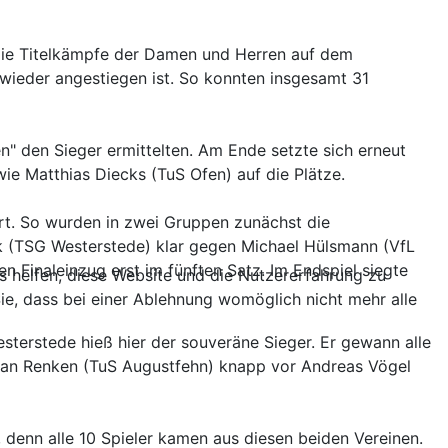
 die Titelkämpfe der Damen und Herren auf dem
wieder angestiegen ist. So konnten insgesamt 31
n" den Sieger ermittelten. Am Ende setzte sich erneut
ie Matthias Diecks (TuS Ofen) auf die Plätze.
rt. So wurden in zwei Gruppen zunächst die
ock (TSG Westerstede) klar gegen Michael Hülsmann (VfL
 Finaleinzug erst im fünften Satz. Im Endspiel siegte
ns helfen, diese Website und die Nutzererfahrung zu
ie, dass bei einer Ablehnung womöglich nicht mehr alle
terstede hieß hier der souveräne Sieger. Er gewann alle
tefan Renken (TuS Augustfehn) knapp vor Andreas Vögel
denn alle 10 Spieler kamen aus diesen beiden Vereinen.